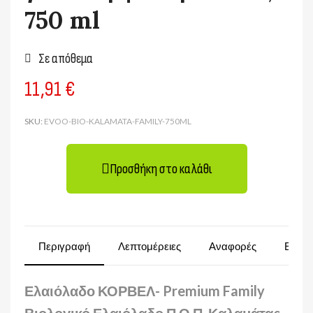
750 ml
Σε απόθεμα
11,91 €
SKU
EVOO-BIO-KALAMATA-FAMILY-750ML
Προσθήκη στο καλάθι
Περιγραφή
Λεπτομέρειες
Αναφορές
Εφοδι
Ελαιόλαδο ΚΟΡΒΕΛ- Premium Family