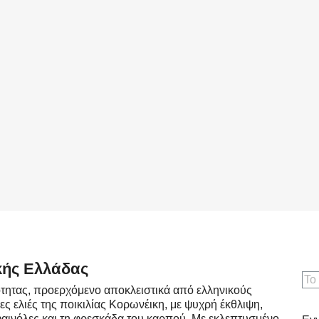
κής Ελλάδας
τητας, προερχόμενο αποκλειστικά από ελληνικούς
ς ελιές της ποικιλίας Κορωνέικη, με ψυχρή έκθλιψη,
φαινόλες και τη φρεσκάδα του καρπού. Με εκλεπτυσμένο