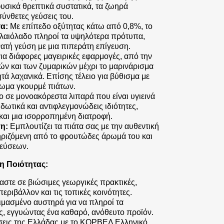
φυσικά θρεπτικά συστατικά, τα ζωηρά
 σύνθετες γεύσεις του.
α:
Με επίπεδο οξύτητας κάτω από 0,8%, το
λαιόλαδο πληροί τα υψηλότερα πρότυπα,
ατή γεύση με μια πιπεράτη επίγευση.
για διάφορες μαγειρικές εφαρμογές, από την
ν και των ζυμαρικών μέχρι το μαρινάρισμα
τά λαχανικά. Επίσης τέλειο για βύθισμα με
ίωμα γκουρμέ πιάτων.
 σε μονοακόρεστα λιπαρά που είναι υγιεινά
ιδωτικά και αντιφλεγμονώδεις ιδιότητες,
 και μια ισορροπημένη διατροφή.
η:
Εμπλουτίζει τα πιάτα σας με την αυθεντική
ηριζόμενη από το φρουτώδες άρωμά του και
γεύσεων.
η Ποιότητας:
στε σε βιώσιμες γεωργικές πρακτικές,
ριβάλλον και τις τοπικές κοινότητες.
μασμένο αυστηρά για να πληροί τα
, εγγυώντας ένα καθαρό, ανόθευτο προϊόν.
ύσεις της Ελλάδας με το ΚΟΡΒΕΛ Ελληνικό