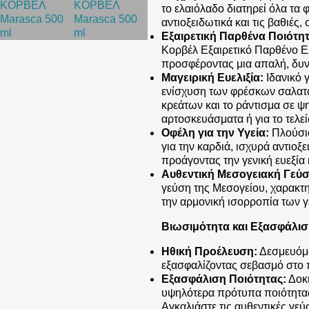
το ελαιόλαδο διατηρεί όλα τα 
αντιοξειδωτικά και τις βαθιές,
Εξαιρετική Παρθένα Ποιότητ
Κορβέλ Εξαιρετικό Παρθένο Ε
προσφέροντας μια απαλή, δυν
Μαγειρική Ευελιξία:
Ιδανικό 
ενίσχυση των φρέσκων σαλατώ
κρεάτων και το ράντισμα σε ψη
αρτοσκευάσματα ή για το τελε
Οφέλη για την Υγεία:
Πλούσιο
για την καρδιά, ισχυρά αντιοξε
προάγοντας την γενική ευεξία
Αυθεντική Μεσογειακή Γεύσ
γεύση της Μεσογείου, χαρακτ
την αρμονική ισορροπία των 
Βιωσιμότητα και Εξασφάλισ
Ηθική Προέλευση:
Δεσμευόμα
εξασφαλίζοντας σεβασμό στο πε
Εξασφάλιση Ποιότητας:
Δοκι
υψηλότερα πρότυπα ποιότητας
Αγκαλιάστε τις αυθεντικές γε